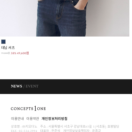
데님 셔츠
38%
49,600원
79,800원
NEWS
EVENT
이용안내
이용약관
개인정보처리방침
상호명 : ㈜지오다노
주소 : 서울특별시 서초구 강남대로65길 1(서초동) 효봉빌딩
FAX : 02-534-2994
대표자 : 한준석
개인정보보호책임자 :
윤종규