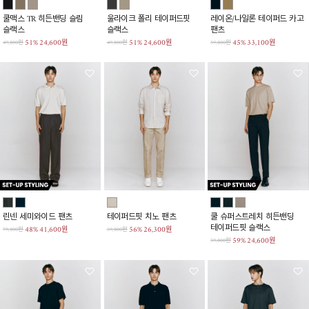
쿨맥스 TR 히든밴딩 슬림
울라이크 폴리 테이퍼드핏
레이온/나일론 테이퍼드 카고
슬랙스
슬랙스
팬츠
51%
24,600원
51%
24,600원
45%
33,100원
49,800원
49,800원
59,800원
린넨 세미와이드 팬츠
테이퍼드핏 치노 팬츠
쿨 슈퍼스트레치 히든밴딩
테이퍼드핏 슬랙스
48%
41,600원
56%
26,300원
79,800원
59,800원
59%
24,600원
59,800원