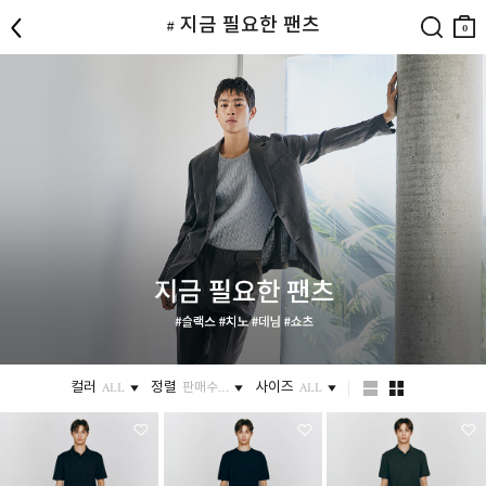
뒤로
검색
장바
# 지금 필요한 팬츠
구니
0
컬러
정렬
사이즈
ALL
판매수…
ALL