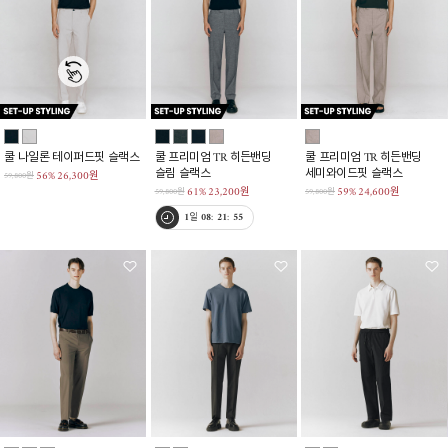
쿨 나일론 테이퍼드핏 슬랙스
쿨 프리미엄 TR 히든밴딩
쿨 프리미엄 TR 히든밴딩
슬림 슬랙스
세미와이드핏 슬랙스
56%
26,300원
59,800원
61%
23,200원
59%
24,600원
59,800원
59,800원
1
일
08
:
21
:
54