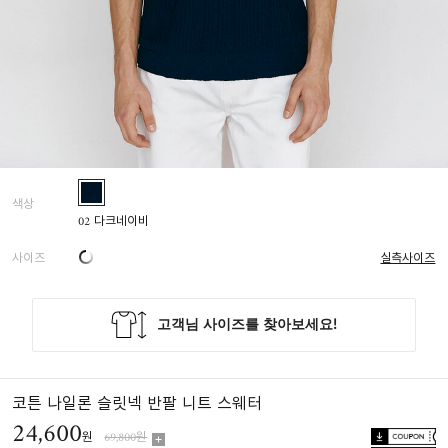
색상
02 다크네이비
사이즈
실측사이즈
코튼 나일론 슬릿넥 반팔 니트 스웨터
24,600
원
69,800원