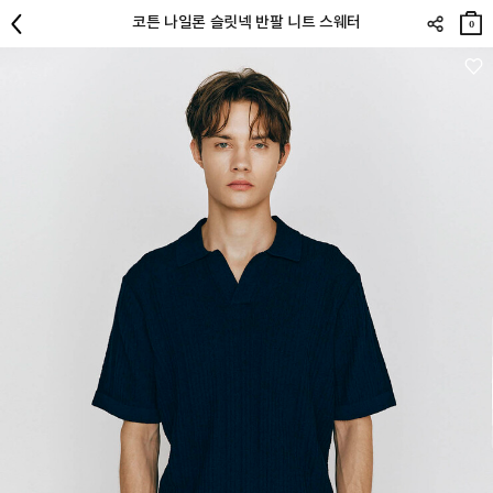
장바
코튼 나일론 슬릿넥 반팔 니트 스웨터
구니
0