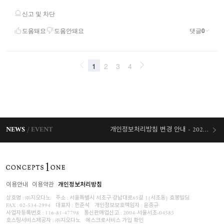
NEWS
EVENT
개인정보처리방침 변경 안내 - 2026/07/30 시행
오늘출발 혜택
이용안내
이용약관
개인정보처리방침
상호명 : ㈜지오다노
주소 : 서울특별시 서초구 강남대로65길 1(서초동) 효봉빌딩
FAX : 02-534-2994
대표자 : 한준석
개인정보보호책임자 :
윤종규
사업자등록번호 :
116-81-47798
통신판매업신고 : 2004-서울서초-04585
호스팅서비스제공자 : ㈜지오다노
에스크로서비스 가입 확인