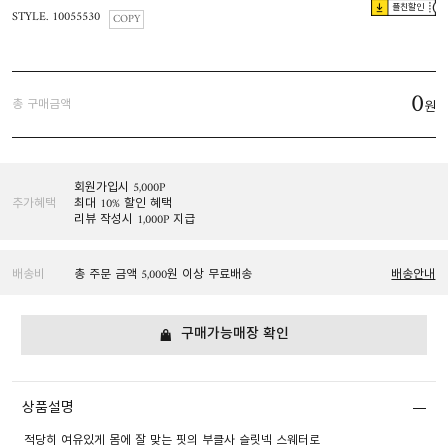
플친할인
STYLE. 10055530
COPY
0
총 구매금액
원
회원가입시 5,000P
추가혜택
최대 10% 할인 혜택
리뷰 작성시 1,000P 지급
배송비
총 주문 금액 5,000원 이상 무료배송
배송안내
구매가능매장 확인
상품설명
적당히 여유있게 몸에 잘 맞는 핏의 부클사 슬릿넥 스웨터로