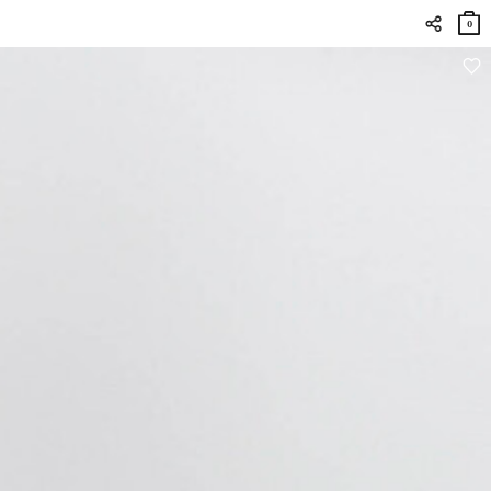
장바
구니
0