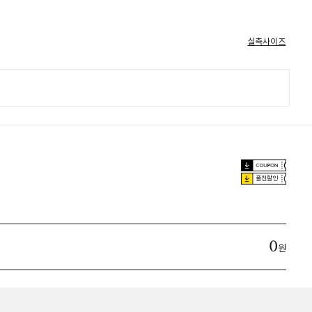
실측사이즈
플친할인
0
원