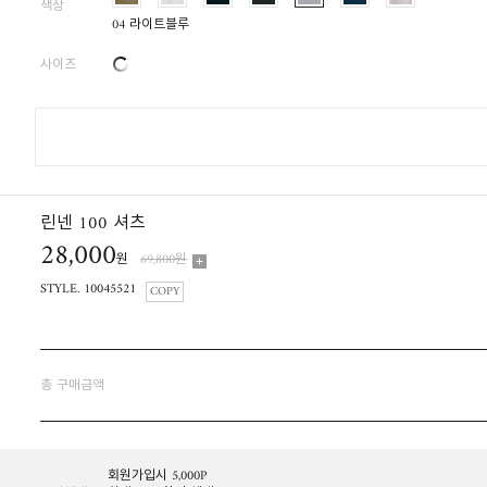
색상
04 라이트블루
사이즈
린넨 100 셔츠
28,000
원
69,800원
STYLE. 10045521
COPY
총 구매금액
회원가입시 5,000P