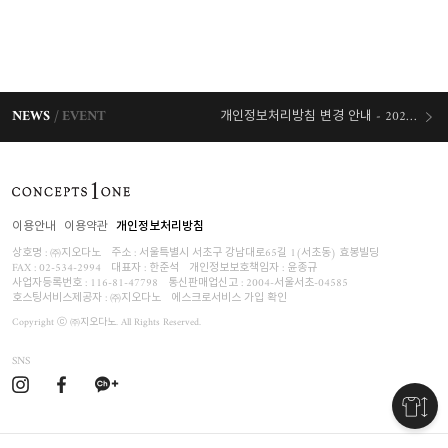
NEWS
EVENT
개인정보처리방침 변경 안내 - 2026/07/30 시행
오늘출발 혜택
이용안내
이용약관
개인정보처리방침
상호명 : ㈜지오다노
주소 : 서울특별시 서초구 강남대로65길 1(서초동) 효봉빌딩
FAX : 02-534-2994
대표자 : 한준석
개인정보보호책임자 :
윤종규
사업자등록번호 :
116-81-47798
통신판매업신고 : 2004-서울서초-04585
호스팅서비스제공자 : ㈜지오다노
에스크로서비스 가입 확인
Copyright ⓒ ㈜지오다노. All Rights Reserved.
SNS