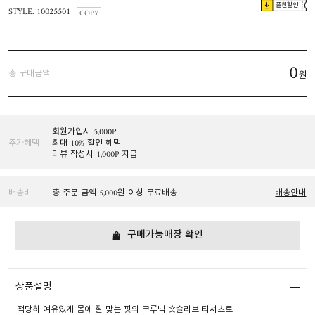
플친할인
STYLE. 10025501
COPY
0
총 구매금액
원
회원가입시 5,000P
추가혜택
최대 10% 할인 혜택
리뷰 작성시 1,000P 지급
배송비
총 주문 금액 5,000원 이상 무료배송
배송안내
구매가능매장 확인
상품설명
적당히 여유있게 몸에 잘 맞는 핏의 크루넥 숏슬리브 티셔츠로