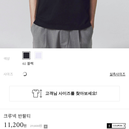
색상
02 블랙
사이즈
실측사이즈
크루넥 반팔티
11,200
원
29,800원