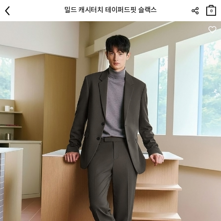
장바
밀드 캐시터치 테이퍼드핏 슬랙스
구니
0