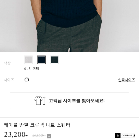
색상
01 네이비
사이즈
실측사이즈
케이블 반팔 크루넥 니트 스웨터
23,200
원
69,800원