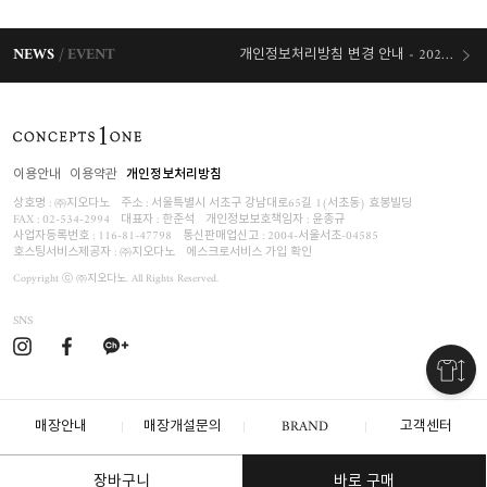
NEWS
EVENT
개인정보처리방침 변경 안내 - 2026/07/30 시행
오늘출발 혜택
이용안내
이용약관
개인정보처리방침
상호명 : ㈜지오다노
주소 : 서울특별시 서초구 강남대로65길 1(서초동) 효봉빌딩
FAX : 02-534-2994
대표자 : 한준석
개인정보보호책임자 :
윤종규
사업자등록번호 :
116-81-47798
통신판매업신고 : 2004-서울서초-04585
호스팅서비스제공자 : ㈜지오다노
에스크로서비스 가입 확인
Copyright ⓒ ㈜지오다노. All Rights Reserved.
SNS
매장안내
매장개설문의
BRAND
고객센터
장바구니
바로 구매