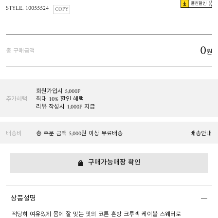
플친할인
STYLE. 10055524
COPY
0
총 구매금액
원
회원가입시 5,000P
추가혜택
최대 10% 할인 혜택
리뷰 작성시 1,000P 지급
배송비
총 주문 금액 5,000원 이상 무료배송
배송안내
구매가능매장 확인
상품설명
적당히 여유있게 몸에 잘 맞는 핏의 코튼 혼방 크루넥 케이블 스웨터로