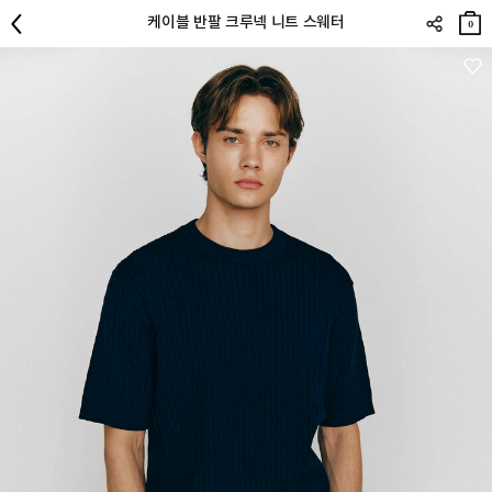
장바
케이블 반팔 크루넥 니트 스웨터
구니
0