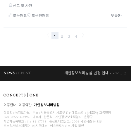
NEWS
EVENT
개인정보처리방침 변경 안내 - 2026/07/30 시행
오늘출발 혜택
이용안내
이용약관
개인정보처리방침
상호명 : ㈜지오다노
주소 : 서울특별시 서초구 강남대로65길 1(서초동) 효봉빌딩
FAX : 02-534-2994
대표자 : 한준석
개인정보보호책임자 :
윤종규
사업자등록번호 :
116-81-47798
통신판매업신고 : 2004-서울서초-04585
호스팅서비스제공자 : ㈜지오다노
에스크로서비스 가입 확인