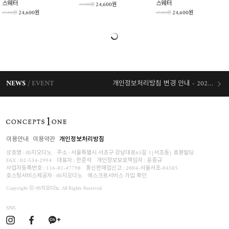
스웨터
스웨터
24,600원
69,800원
24,600원
24,600원
69,800원
69,800원
NEWS
EVENT
개인정보처리방침 변경 안내 - 2026/07/30 시행
오늘출발 혜택
이용안내
이용약관
개인정보처리방침
상호명 : ㈜지오다노
주소 : 서울특별시 서초구 강남대로65길 1(서초동) 효봉빌딩
FAX : 02-534-2994
대표자 : 한준석
개인정보보호책임자 :
윤종규
사업자등록번호 :
116-81-47798
통신판매업신고 : 2004-서울서초-04585
호스팅서비스제공자 : ㈜지오다노
에스크로서비스 가입 확인
Copyright ⓒ ㈜지오다노. All Rights Reserved.
SNS