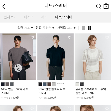
뒤로
검색
장바
니트/스웨터
구니
0
전체보기
티셔츠
셔츠
니트/스웨터
컬러
정렬
사이즈
ALL
추천순
ALL
more
NEW 반팔 크루넥 니트
NEW 반팔 폴로넥 니트
워셔블 스트라이프 크루넥
스웨터
스웨터
반팔 니트 스웨터
53,800원
53,800원
33,100원
59,800원
59,800원
59,800원