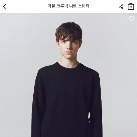
장바
더블 크루넥 니트 스웨터
구니
0