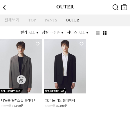
뒤로
검색
장바
OUTER
구니
0
전체보기
TOP
PANTS
OUTER
컬러
정렬
사이즈
ALL
추천순
ALL
나일론 릴랙스핏 블레이저
TR 레귤러핏 블레이저
71,100원
55,100원
148,000원
138,000원