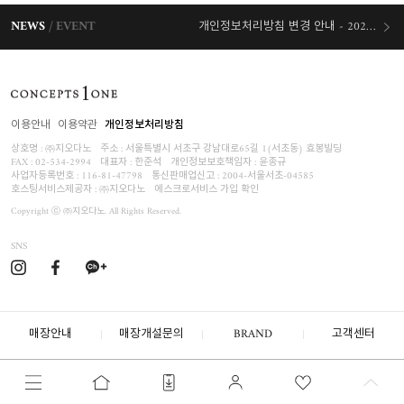
NEWS
EVENT
개인정보처리방침 변경 안내 - 2026/07/30 시행
오늘출발 혜택
이용안내
이용약관
개인정보처리방침
상호명 : ㈜지오다노
주소 : 서울특별시 서초구 강남대로65길 1(서초동) 효봉빌딩
FAX : 02-534-2994
대표자 : 한준석
개인정보보호책임자 :
윤종규
사업자등록번호 :
116-81-47798
통신판매업신고 : 2004-서울서초-04585
호스팅서비스제공자 : ㈜지오다노
에스크로서비스 가입 확인
Copyright ⓒ ㈜지오다노. All Rights Reserved.
SNS
매장안내
매장개설문의
BRAND
고객센터